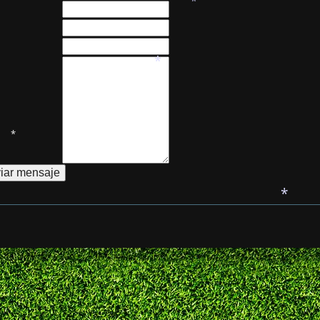
*
*
*
*