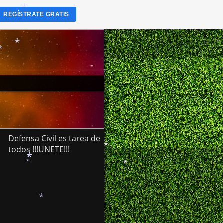
REGÍSTRATE GRATIS
*
*
*
*
*
Defensa Civil es tarea de
todos !!!UNETE!!!
*
*
*
*
*