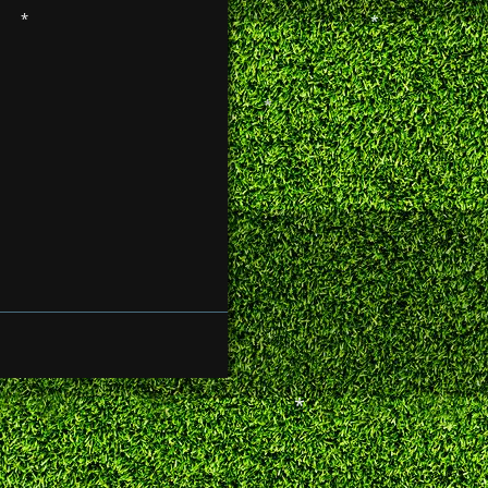
*
*
*