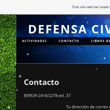
*
*
*
Este sitio web fue creado
DEFENSA CI
*
*
ACTIVIDADES
CONTACTO
LIBROS D
*
*
*
Contacto
*
*
809539-2416/2278 ext. 37
Tu dirección de correo 
*