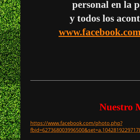
personal en la 
y todos los acon
www.facebook.com/
*
Nuestro 
https://www.facebook.com/photo.php?
fbid=627368003996500&set=a.1042819229717