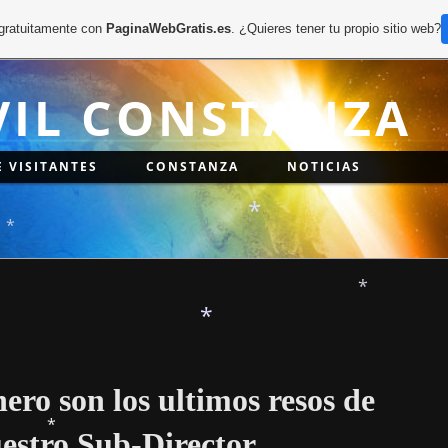
*
 gratuitamente con
PaginaWebGratis.es
. ¿Quieres tener tu propio sitio web?
VIL CONSTANZA
E VISITANTES
CONSTANZA
NOTICIAS
*
*
*
ro son los ultimos resos de
uestro Sub-Director