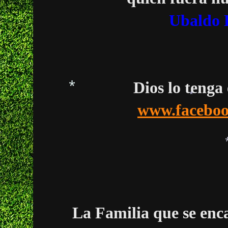
Ubaldo 
*
Dios lo tenga
www.faceboo
*
*
*
La Familia que se enc