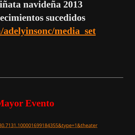
piñata navideña 2013
tecimientos sucedidos
adelyinsonc/media_set
Mayor Evento
80.7131.100001699184355&type=1&theater