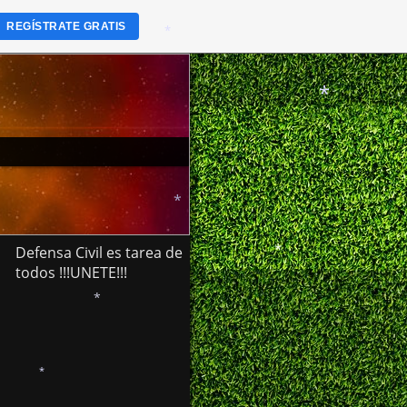
REGÍSTRATE GRATIS
*
*
*
Defensa Civil es tarea de
todos !!!UNETE!!!
*
*
*