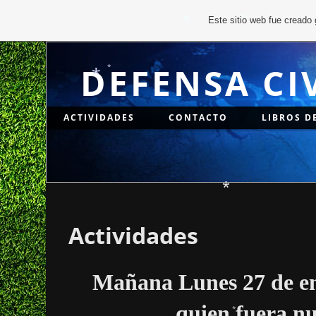
Este sitio web fue creado
DEFENSA CI
*
*
*
*
ACTIVIDADES
CONTACTO
LIBROS D
*
*
Actividades
*
Mañana Lunes 27 de ene
quien fuera n