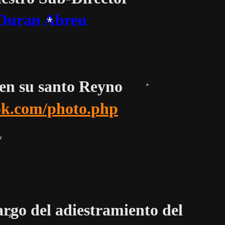
Duran Abreu
*
 en su santo Reyno
*
k.com/photo.php
*
argo del adiestramiento del